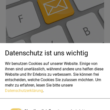
Datenschutz ist uns wichtig
AKTUELLES
31.03.2026
Wir benutzen Cookies auf unserer Website. Einige von
ihnen sind unerlässlich, während andere uns helfen diese
Website und Ihr Erlebnis zu verbessern. Sie können frei
Warum E-Mail Fraud
entscheiden, welche Cookies Sie zulassen möchten.
Um
Protection wichtig ist: SPF,
mehr zu erfahren, lesen Sie bitte unsere
DKIM & DMARC
Datenschutzerklärung
.
So schützen SPF, DKIM und DMARC Ihre Domain
vor gefälschten E-Mails, Phishing und