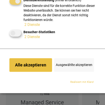
Dienstbereitstellung
(immer erforderlich)
Wie unterscheidet sich HXS MSP
Diese Dienste sind für die korrekte Funktion dieser
von HXS MSSP?
Website unerlässlich. Sie können sie hier nicht
deaktivieren, da der Dienst sonst nicht richtig
funktionieren würde.
Der entscheidende Unterschied ist das „S“ wie „Security":
2
Dienste
Als
HXS MSSP (Managed Security Service Provider)
bieten wir Ihnen die Vorteile von HXS MSP erweitert um
Besucher-Statistiken
2
Dienste
den Aspekt der IT-Sicherheit an. Mehr Informationen
dazu finden Sie unter
HXS Managed Security Service
.
HXS Managed Solutions
Alle akzeptieren
Ausgewählte akzeptieren
Realisiert mit Klaro!
Managed Service
Man