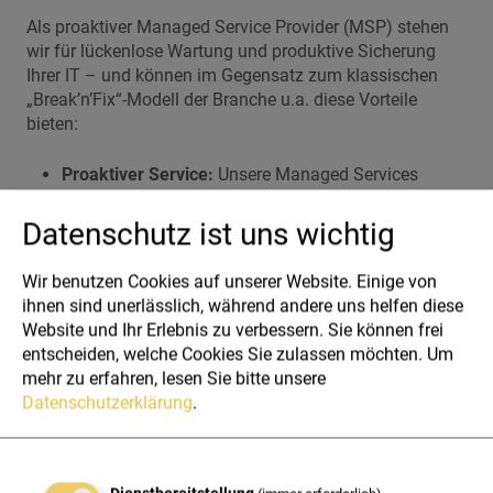
Als proaktiver Managed Service Provider (MSP) stehen
wir für lückenlose Wartung und produktive Sicherung
Ihrer IT – und können im Gegensatz zum klassischen
„Break’n’Fix“-Modell der Branche u.a. diese Vorteile
bieten:
Proaktiver Service:
Unsere Managed Services
haben die Stabilität & Sicherheit Ihres Netzwerkes
als Ziel. Incidents & Kapazitätsengpässe werden
Datenschutz ist uns wichtig
von uns daher frühzeitig behoben
Betreuung durch zertifizierte IT-Techniker:
Immer
Wir benutzen Cookies auf unserer Website. Einige von
der richtige Ansprechpartner dank unserem Team an
ihnen sind unerlässlich, während andere uns helfen diese
stark spezialisierten Experten.
Website und Ihr Erlebnis zu verbessern. Sie können frei
Nachhaltige Ursachenforschung:
Wir betreiben
entscheiden, welche Cookies Sie zulassen möchten.
Um
Ursachenforschung direkt an der Fehlerquelle.
mehr zu erfahren, lesen Sie bitte unsere
Tiefgehende Prävention:
Monitoring & proaktive
Datenschutzerklärung
.
Wartung ermöglichen es uns nachhaltige
Ursachenforschung direkt an der Fehlerquelle zu
betreiben.