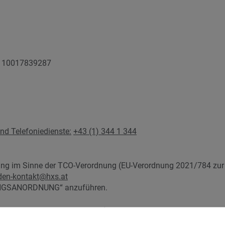
 9110017839287
d Telefoniedienste:
+43 (1) 344 1 344
nung im Sinne der TCO-Verordnung (EU-Verordnung 2021/784 zur
den-kontakt@hxs.at
NUNGSANORDNUNG“ anzuführen.
des Art. 11 Digital Service Act (EU-Verordnung 2022/2065 mit Ha
 Produkte):
behoerden-kontakt@hxs.at
.