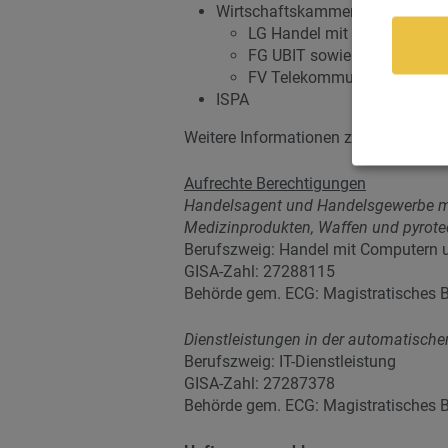
Wirtschaftskammer Wien
LG Handel mit Computern u
FG UBIT sowie
FV Telekommunikations- u
ISPA
Weitere Informationen zur HXS biete
Aufrechte Berechtigungen
Handelsagent und Handelsgewerbe mi
Medizinprodukten, Waffen und pyrote
Berufszweig:
Handel mit Computern 
GISA-Zahl: 27288115
Behörde gem. ECG: Magistratisches Be
Dienstleistungen in der automatische
Berufszweig:
IT-Dienstleistung
GISA-Zahl: 27287378
Behörde gem. ECG: Magistratisches Be