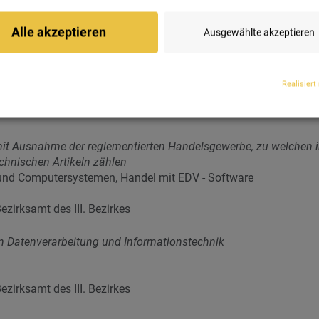
nd Bürosystemen,
Alle akzeptieren
Ausgewählte akzeptieren
nd Rundfunkunternehmungen
Realisiert
t das
WKO Firmen A-Z
.
t Ausnahme der reglementierten Handelsgewerbe, zu welchen i
chnischen Artikeln zählen
und Computersystemen, Handel mit EDV - Software
zirksamt des III. Bezirkes
n Datenverarbeitung und Informationstechnik
zirksamt des III. Bezirkes