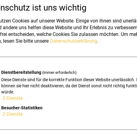
ühren.
nschutz ist uns wichtig
utzen Cookies auf unserer Website. Einige von ihnen sind unerläs
 andere uns helfen diese Website und Ihr Erlebnis zu verbessern
zu können, ist der jeweilige Betreff obligatorisch anzuführen.
frei entscheiden, welche Cookies Sie zulassen möchten.
Um meh
in Deutsch und optional in Englisch erfolgen.
, lesen Sie bitte unsere
Datenschutzerklärung
.
 entsprechende Email-Sicherheits-Mindeststandards (SPF, DKIM
den kann.
 Rückantwort einlangen, so gilt die Übermittlung grundsätzlich a
rt ist Folge zu leisten; die automationsgestützte Rückantwort g
Dienstbereitstellung
(immer erforderlich)
 zum Empfänger.
Diese Dienste sind für die korrekte Funktion dieser Website unerlässlich. 
können sie hier nicht deaktivieren, da der Dienst sonst nicht richtig funkt
würde.
2
Dienste
d KommAustria
Besucher-Statistiken
: RTR
2
Dienste