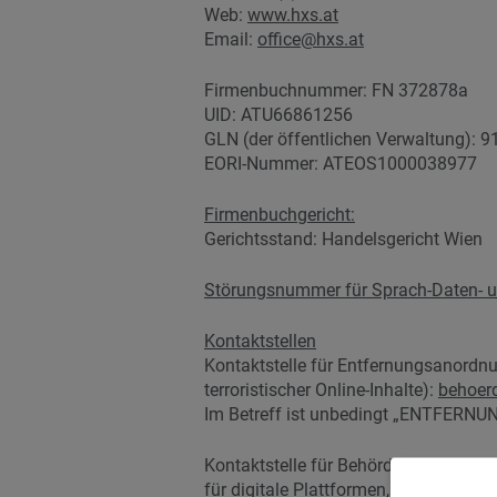
Web:
www.hxs.at
Email:
office@hxs.at
Firmenbuchnummer: FN 372878a
UID: ATU66861256
GLN (der öffentlichen Verwaltung):
EORI-Nummer: ATEOS1000038977
Firmenbuchgericht:
Gerichtsstand: Handelsgericht Wien
Störungsnummer für Sprach-Daten- un
Kontaktstellen
Kontaktstelle für Entfernungsanord
terroristischer Online-Inhalte):
behoer
Im Betreff ist unbedingt „ENTFER
Kontaktstelle für Behörden im Sinne 
für digitale Plattformen, Dienste und