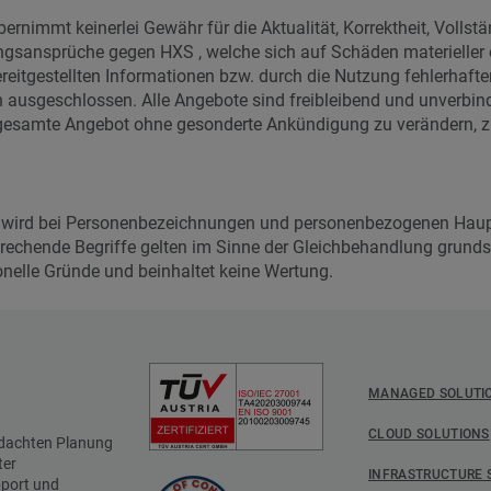
immt keinerlei Gewähr für die Aktualität, Korrektheit, Vollstän
tungsansprüche gegen HXS , welche sich auf Schäden materieller o
eitgestellten Infor­ma­tionen bzw. durch die Nutz­ung fehlerhaft
 ausge­schlossen. Alle Angebote sind freibleibend und unver­bin
s gesamte Angebot ohne gesonderte Ankündigung zu verändern, zu
 wird bei Personenbezeichnungen und personenbezogenen Haupt
echende Begriffe gelten im Sinne der Gleichbehandlung grundsät
onelle Gründe und beinhaltet keine Wertung.
MANAGED SOLUTI
CLOUD SOLUTIONS
hdachten Planung
ter
INFRASTRUCTURE 
pport und