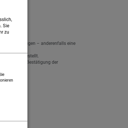
slich,
. Sie
r zu
, etc.) verfügen – anderenfalls eine
ls nicht zugestellt.
ilt nicht als Bestätigung der
Sie
ionieren