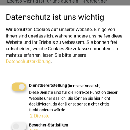
Ebenso wichtig ist für uns auch ein IT-Partner, der
optimal flexibel, wirtschaftlich und schnell unseren sehr
erfreulichen Wachstumskurs mit einer ständig
Datenschutz ist uns wichtig
wachenden Zahl an MitarbeiterInnen begleiten kann.
Wenn man so nahe an den Themen seiner Kunden ist
Wir benutzen Cookies auf unserer Website. Einige von
wie wir, dann weiß man umso mehr einen Partner wie
ihnen sind unerlässlich, während andere uns helfen diese
HXS zu schätzen, der seinerseits auch unsere Themen
Website und Ihr Erlebnis zu verbessern. Sie können frei
rundum versteht:
entscheiden, welche Cookies Sie zulassen möchten.
Um
mehr zu erfahren, lesen Sie bitte unsere
Datenschutzerklärung
.
Wir wollen Wegbegleiter sein,
die Unternehmen bei ihrer
kontinuierlichen
Dienstbereitstellung
(immer erforderlich)
Weiterentwicklung und
Diese Dienste sind für die korrekte Funktion dieser
Orientierung in der digitalen
Website unerlässlich. Sie können sie hier nicht
Marketingwelt unterstützen und
deaktivieren, da der Dienst sonst nicht richtig
die diese Prozesse mit
funktionieren würde.
2
Dienste
konsequenter wirtschaftlicher
und strategischer Optimierung
Besucher-Statistiken