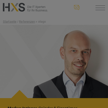
Startseite
/
Referenzen
» otago