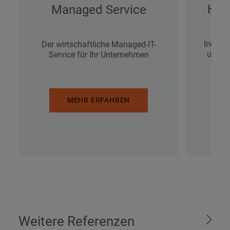
Har
Managed Service
Individ
Der wirtschaftliche Managed-IT-
und So
Service für Ihr Unternehmen
MEHR ERFAHREN
Weitere Referenzen