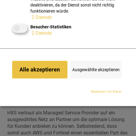
deaktivieren, da der Dienst sonst nicht richtig
Weitere Informationen und Zusatzmaterialien
funktionieren würde.
https://aws.amazon.com/marketplace/featured-
2
Dienste
seller/fortinet
Besucher-Statistiken
https://www.fortigate-aws.com
2
Dienste
PARTNER SUCCESS STORY ALS PDF
Alle akzeptieren
Ausgewählte akzeptieren
Sie haben Fragen bei der
Umsetzung?
Realisiert mit Klaro!
Wir sind für Sie da.
HXS vertraut als Managed Service Provider auf ein
ausgewähltes Netz an Partner um die optimale Lösung
für Kunden anbieten zu können. Selbstredend, dass
somit auch AWS und Fortinet einen essentiellen Part des