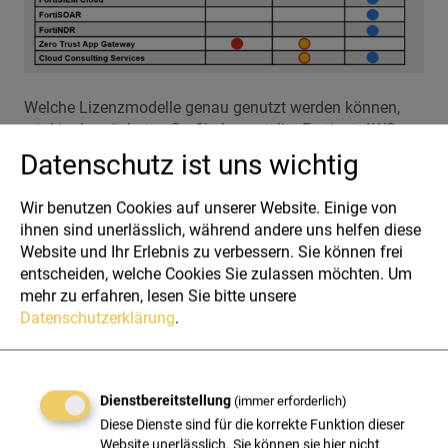
Welche Lizenzmodelle genau genutzt werden können,
wird in der nächsten Grafik dargestellt. Fortinet, AWS
und HXS bieten jedem Kunden die Möglichkeit die
Datenschutz ist uns wichtig
Lizenzmodelle so zu beziehen, wie es für Ihn passt. Dies
bietet Flexibilität, Skalierbarkeit und eine einfache
Wir benutzen Cookies auf unserer Website. Einige von
Übersicht der genutzten Lösung.
ihnen sind unerlässlich, während andere uns helfen diese
Website und Ihr Erlebnis zu verbessern. Sie können frei
entscheiden, welche Cookies Sie zulassen möchten.
Um
mehr zu erfahren, lesen Sie bitte unsere
Datenschutzerklärung
.
Dienstbereitstellung
(immer erforderlich)
Diese Dienste sind für die korrekte Funktion dieser
Website unerlässlich. Sie können sie hier nicht