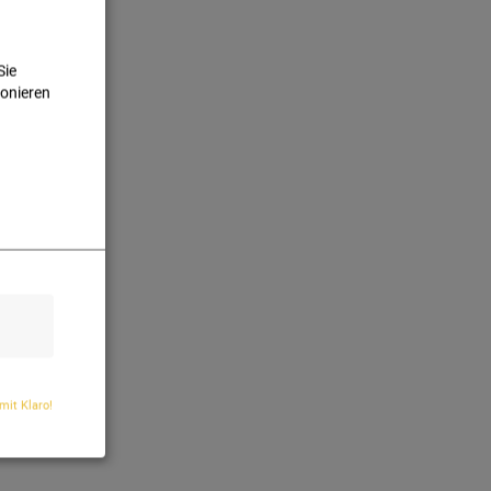
Sie
ionieren
 mit Klaro!