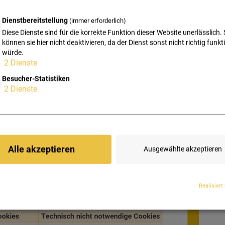
r Name bereits verrät - für die technische Funktion der
Dienstbereitstellung
(immer erforderlich)
hierbei beispielsweise um User-Einstellungen, Login-Daten
Diese Dienste sind für die korrekte Funktion dieser Website unerlässlich. 
können sie hier nicht deaktivieren, da der Dienst sonst nicht richtig funkt
otwendige Cookies“
nicht (allein) der Funktionsfähigkeit der
würde.
hinaus. Es handelt sich hierbei oftmals um Marketing-
2
Dienste
w. Google Analytics.
Besucher-Statistiken
2
Dienste
Alle akzeptieren
Ausgewählte akzeptieren
Realisiert