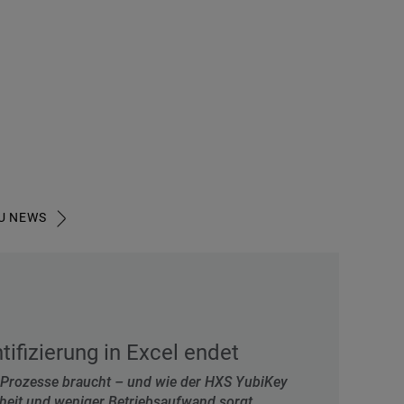
U NEWS
ifizierung in Excel endet
rozesse braucht – und wie der HXS YubiKey
heit und weniger Betriebsaufwand sorgt...