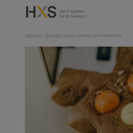
Startseite
/
Über HXS
»
News
» Cookies und Datenschutz