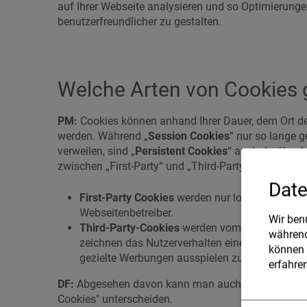
auf Ihrer Webseite analysieren und so Optimierun
benutzerfreundlicher zu gestalten.
Welche Arten von Cookies g
PM:
Cookies können anhand Ihrer Dauer, dem Ort der
werden. Während „
Session Cookies
“ nur so lange g
verweilen, sind „
Persistent Cookies
“ auch darüber 
zwischen „First-Party“ und „Third-Party“ unterschei
Date
First-Party Cookies
werden nur lokal auf dem 
Webseitenbetreiber.
Wir ben
Third-Party-Cookies
werden vom Server eines „D
während
zeichnen das Nutzerverhalten eines Besuchers
können 
gezielte Werbungen ausspielen zu können.
erfahren
DF:
Abgesehen davon kann man auch zwischen "tech
Cookies" unterscheiden.