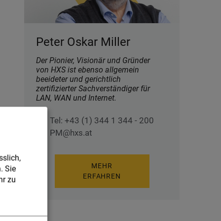
Peter Oskar Miller
Der Pionier, Visionär und Gründer
von HXS ist ebenso allgemein
beeideter und gerichtlich
zertifizierter Sachverständiger für
LAN, WAN und Internet.
Tel: +43 (1) 344 1 344 - 200
PM@hxs.at
slich,
MEHR
. Sie
ERFAHREN
r zu