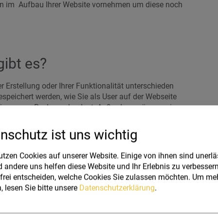
gen im Aufbau Ihrer Website vornehmen um diese noch
ibt es?
 Erstellung oder Ihrer Funktionalität unterschieden
espeichert werden, wie Sie als User auf der Webseite
hinaus am Rechner abgelegt. Außerdem müssen wir
den:
nschutz ist uns wichtig
Rechner des Users gespeichert und stammen direkt vom
utzen Cookies auf unserer Website. Einige von ihnen sind unerläs
ritten“ (zum Beispiel ein Werbetreibender) erstellt und
 andere uns helfen diese Website und Ihr Erlebnis zu verbessern
 über mehrere Webseiten auf, um dank des Trackings
frei entscheiden, welche Cookies Sie zulassen möchten.
Um meh
, lesen Sie bitte unsere
Datenschutzerklärung
.
nische notwendigen" vs. "technisch nicht notwendigen