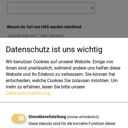
Warum du Teil von HXS werden möchtest
Datenschutz ist uns wichtig
Wir benutzen Cookies auf unserer Website. Einige von
ihnen sind unerlässlich, während andere uns helfen diese
Dokumente
Website und Ihr Erlebnis zu verbessern. Sie können frei
entscheiden, welche Cookies Sie zulassen möchten.
Um
mehr zu erfahren, lesen Sie bitte unsere
Datenschutzerklärung
.
Lebenslauf (PDF) *
Weitere Dokum
max. Dateigröße: 25 MB
max. Dateigrö
Dienstbereitstellung
(immer erforderlich)
Diese Dienste sind für die korrekte Funktion dieser