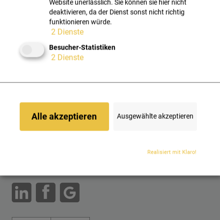
Website unerlässlich. Sie können sie hier nicht
Ich bin damit einverstanden, dass meine eingegebenen Daten zum
deaktivieren, da der Dienst sonst nicht richtig
Basis der
Datenschutzerklärung
verarbeitet werden.
funktionieren würde.
2
Dienste
Besucher-Statistiken
2
Dienste
Alle akzeptieren
Ausgewählte akzeptieren
Optimale IT-Lösungen sind unser Business – von der
durchdachten Planung sämtlicher IT-Themen bis zum laufenden
Betrieb, mit höchster Expertenkompetenz, schnellen
Realisiert mit Klaro!
Reaktionszeiten beim IT Support und ständiger persönlicher
Erreichbarkeit.